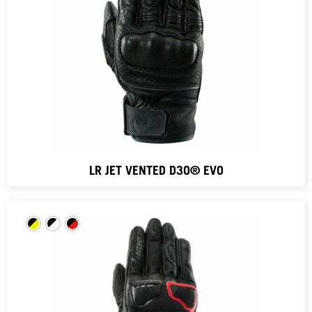
LR JET VENTED D3O® EVO