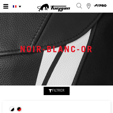
Aller
au
contenu
NOIR-BLANC-OR
FILTRER