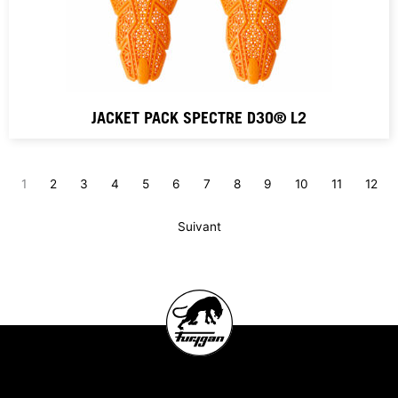
JACKET PACK SPECTRE D3O® L2
1
2
3
4
5
6
7
8
9
10
11
12
Suivant