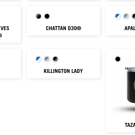
EVES
CHATTAN D3O®
APA
®
KILLINGTON LADY
TAZ