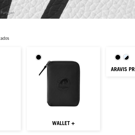
 Furygan
tados
ARAVIS P
WALLET +