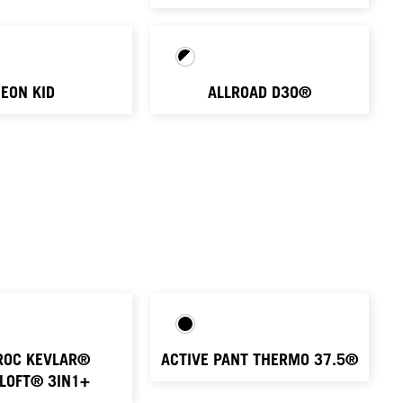
EON KID
ALLROAD D3O®
ROC KEVLAR®
ACTIVE PANT THERMO 37.5®
LOFT® 3IN1+