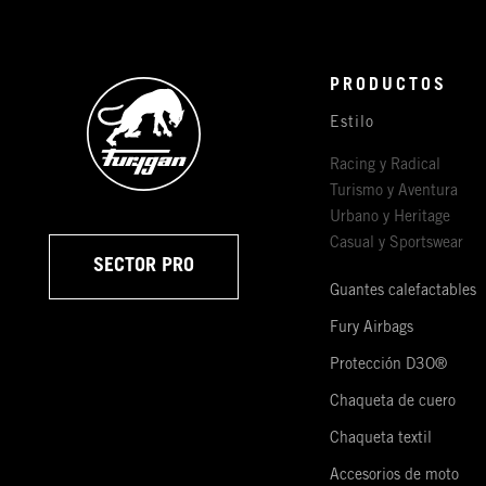
PRODUCTOS
Estilo
Racing y Radical
Turismo y Aventura
Urbano y Heritage
Casual y Sportswear
SECTOR PRO
Guantes calefactables
Fury Airbags
Protección D3O®
Chaqueta de cuero
Chaqueta textil
Accesorios de moto