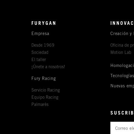
FURYGAN
INNOVAC
Empresa
Creación y 
Desde 1969
Oficina de p
Sociedad
Motion Lab
El taller
Homologac
¡Únete a nosotros!
Tecnología
Fury Racing
Nuevas emp
Servicio Racing
Equipo Racing
Palmarès
SUSCRIB
Correo
electrónico