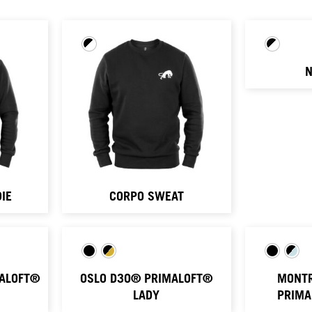
N
IE
CORPO SWEAT
ALOFT®
OSLO D3O® PRIMALOFT®
MONT
LADY
PRIMA