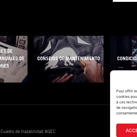
ES DE
ANUALES DE
CONSEJOS DE MANTENIMIENTO
CONDICIO
ONES
Pour offrir 
cookies pour
à ces techn
de navigatio
consentement
ACC
Cuadro de trazabilidad AGEC