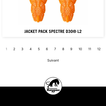
JACKET PACK SPECTRE D3O® L2
1
2
3
4
5
6
7
8
9
10
11
12
Suivant