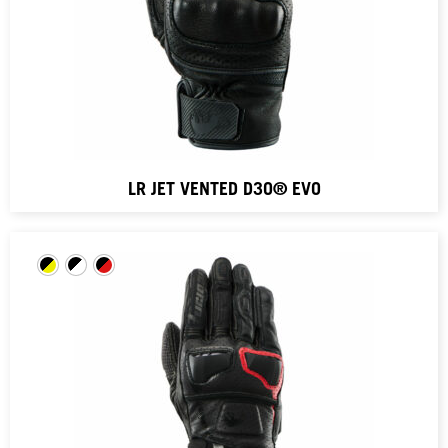
LR JET VENTED D3O® EVO