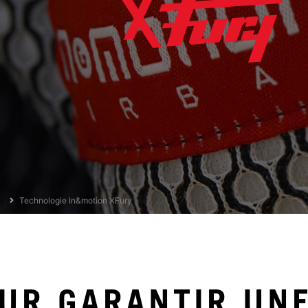
s
Technologie In&motion XFury
UR GARANTIR UN