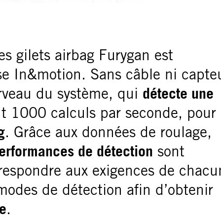
s gilets airbag Furygan est
ise In&motion. Sans câble ni capte
erveau du système, qui
détecte une
nt 1000 calculs par seconde, pour
g
. Grâce aux données de roulage,
erformances de détection
sont
rrespondre aux exigences de chacu
odes de détection afin d’obtenir
ue
.