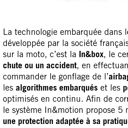
2
1
La technologie embarquée dans le
développée par la société frança
sur la moto, c’est la
In&box
, le c
chute ou un accident
, en effectua
commander le gonflage de l’
airba
les
algorithmes embarqués
et les
p
optimisés en continu. Afin de co
le système In&motion propose 5 m
une protection adaptée à sa pratiq