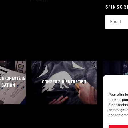
S'INSCR
Email
ONFORMITÉ &
CONSEILS D'ENTRETIEN
CONDITI
LISATION
Pour offrir 
cookies pour
à ces techn
de navigatio
consentement