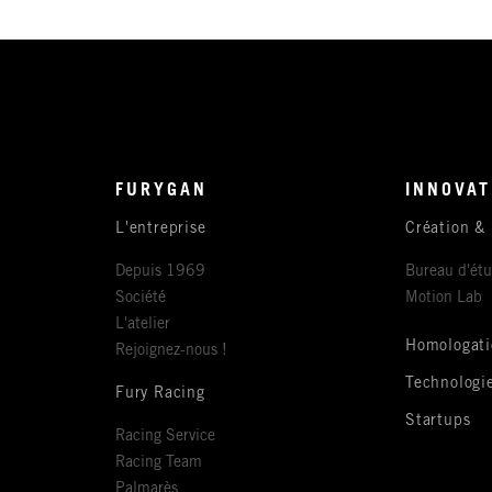
FURYGAN
INNOVAT
L'entreprise
Création &
Depuis 1969
Bureau d'ét
Société
Motion Lab
L'atelier
Homologati
Rejoignez-nous !
Technologi
Fury Racing
Startups
Racing Service
Racing Team
Palmarès