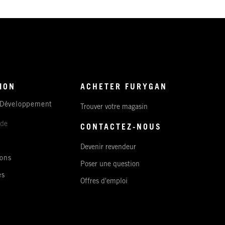
ION
ACHETER FURYGAN
 Développement
Trouver votre magasin
ude
CONTACTEZ-NOUS
Devenir revendeur
ons
Poser une question
es
Offres d'emploi