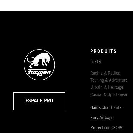
PRODUITS
Style
Racing & Radical
Touring & Adventure
Urbain & Héritage
Casual & Sportswear
ESPACE PRO
Gants chauffants
Fury Airbags
Protection D3O®