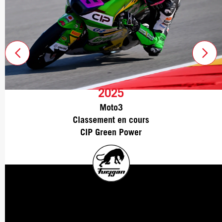
2025
2024
Moto3
Moto3
Classement en cours
20ème au classement général
CIP Green Power
Mlav Racing