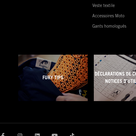
Veste textile
Accessoires Moto
Gants homologués
DÉCLARATIONS DE C
FURY TIPS
NOTICES D'UTI
F
I
L
Y
T