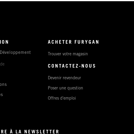
ION
ACHETER FURYGAN
 Développement
Trouver votre magasin
ude
CONTACTEZ-NOUS
Devenir revendeur
ons
Poser une question
es
Offres d'emploi
IRE À LA NEWSLETTER