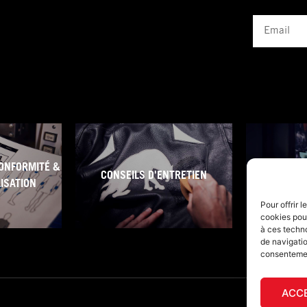
Email
ONFORMITÉ &
CONSEILS D'ENTRETIEN
CONDITI
LISATION
Pour offrir 
cookies pour
à ces techn
de navigatio
consentement
ACC