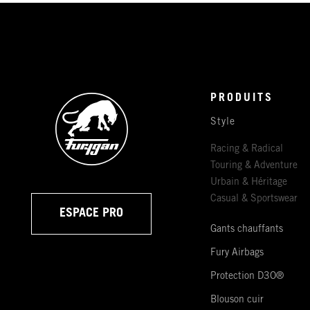
PRODUITS
Style
Racing & Radical
Touring & Adventure
Urbain & Héritage
Casual & Sportswear
ESPACE PRO
Gants chauffants
Fury Airbags
Protection D3O®
Blouson cuir