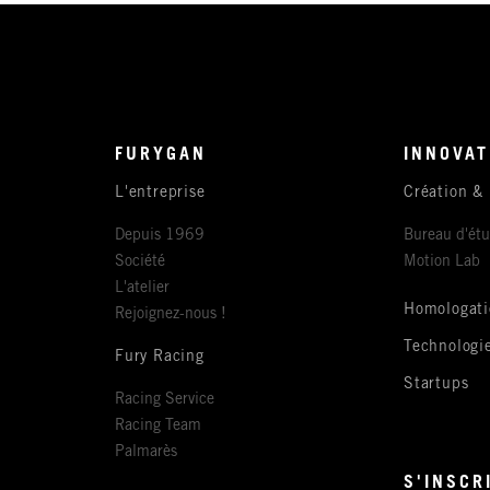
FURYGAN
INNOVAT
L'entreprise
Création &
Depuis 1969
Bureau d'ét
Société
Motion Lab
L'atelier
Homologati
Rejoignez-nous !
Technologi
Fury Racing
Startups
Racing Service
Racing Team
Palmarès
S'INSCR