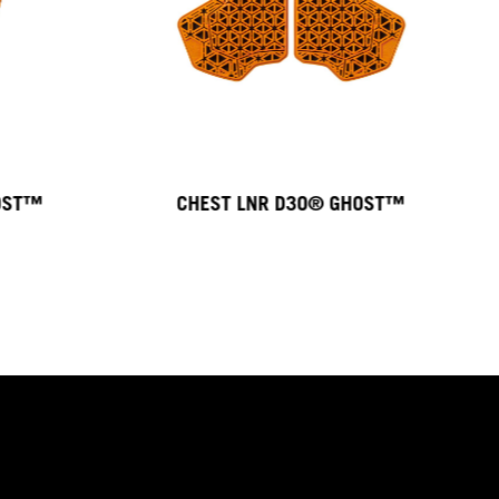
HOST™
CHEST LNR D3O® GHOST™