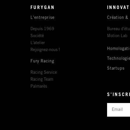
FURYGAN
INNOVAT
L'entreprise
Création &
Depuis 1969
Bureau d'ét
Société
Motion Lab
L'atelier
Homologati
Rejoignez-nous !
Technologi
Fury Racing
Startups
Racing Service
Racing Team
Palmarès
S'INSCR
Email