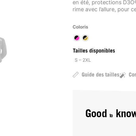
en été, protections D3O®
rime avec l’allure, pour 
Coloris
Tailles disponibles
S – 2XL
Guide des tailles
Con
Good
kno
to