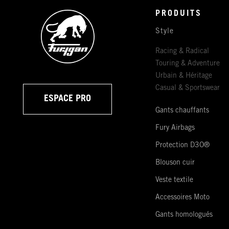
PRODUITS
Style
Racing & Radical
Touring & Adventure
Urbain & Héritage
Casual & Sportswear
ESPACE PRO
Gants chauffants
Fury Airbags
Protection D3O®
Blouson cuir
Veste textile
Accessoires Moto
Gants homologués