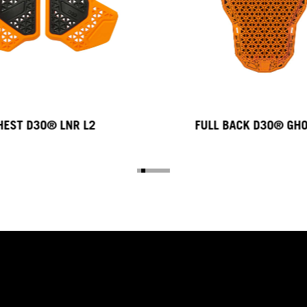
HEST D3O® LNR L2
FULL BACK D3O® G