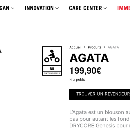
GAN
INNOVATION
CARE CENTER
IMME
Accueil
Produits
AGATA
AGATA
199,90
€
Prix public
TROUVER UN REVENDEUR
L’Agata est un blouson au
pas pour autant les fond
DRYCORE Genesis pour re