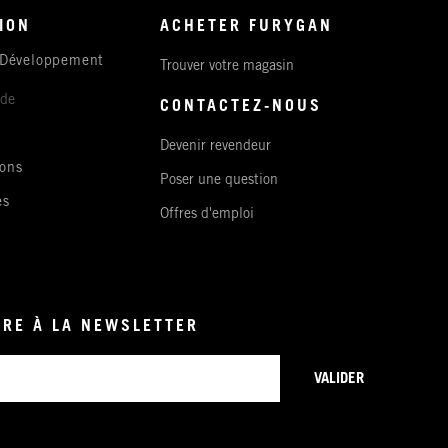
ION
ACHETER FURYGAN
 Développement
Trouver votre magasin
ude
CONTACTEZ-NOUS
Devenir revendeur
ons
Poser une question
es
Offres d'emploi
IRE À LA NEWSLETTER
VALIDER