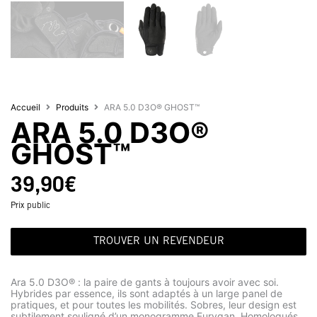
Accueil
Produits
ARA 5.0 D3O® GHOST™
ARA 5.0 D3O®
GHOST™
39,90
€
Prix public
TROUVER UN REVENDEUR
Ara 5.0 D3O® : la paire de gants à toujours avoir avec soi.
Hybrides par essence, ils sont adaptés à un large panel de
pratiques, et pour toutes les mobilités. Sobres, leur design est
subtilement souligné d’un monogramme Furygan. Homologués