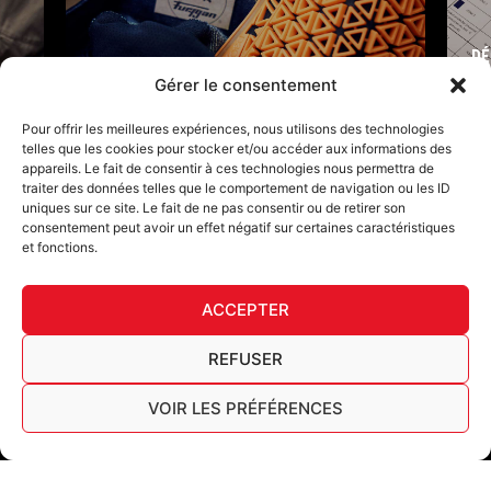
DÉ
FURY TIPS
Gérer le consentement
Pour offrir les meilleures expériences, nous utilisons des technologies
telles que les cookies pour stocker et/ou accéder aux informations des
appareils. Le fait de consentir à ces technologies nous permettra de
traiter des données telles que le comportement de navigation ou les ID
uniques sur ce site. Le fait de ne pas consentir ou de retirer son
consentement peut avoir un effet négatif sur certaines caractéristiques
et fonctions.
ACCEPTER
F
I
L
Y
T
a
n
i
o
i
REFUSER
c
s
n
u
k
Furygan © Copyright - 2026 Tous droits réservés
e
t
k
t
t
b
a
e
u
o
VOIR LES PRÉFÉRENCES
Mentions légales
o
g
d
b
k
Cookies
o
r
i
e
Tableau de traçabilité AGEC
k
a
n
Français
-
m