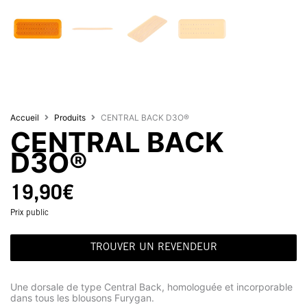
Accueil
Produits
CENTRAL BACK D3O®
CENTRAL BACK
D3O®
19,90
€
Prix public
TROUVER UN REVENDEUR
Une dorsale de type Central Back, homologuée et incorporable
dans tous les blousons Furygan.