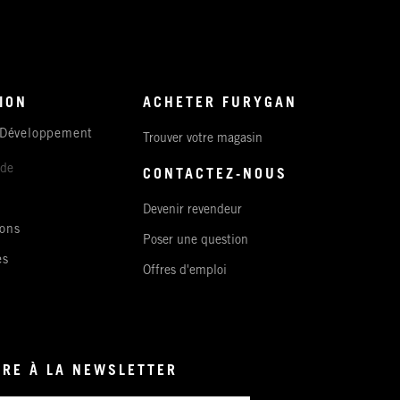
ION
ACHETER FURYGAN
 Développement
Trouver votre magasin
ude
CONTACTEZ-NOUS
Devenir revendeur
ons
Poser une question
es
Offres d'emploi
IRE À LA NEWSLETTER