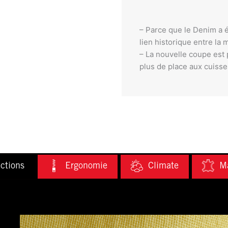
– Parce que le Denim a 
lien historique entre la
– La nouvelle coupe est 
plus de place aux cuisse
ctions
Ergonomie
Climate
Ma