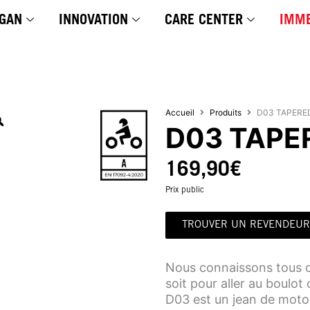
GAN
INNOVATION
CARE CENTER
IMME
Accueil
Produits
D03 TAPERE
D03 TAPE
169,90
€
Prix public
TROUVER UN REVENDEUR
Nous connaissons tous c
soit pour aller au boulot
D03 est un jean de moto 