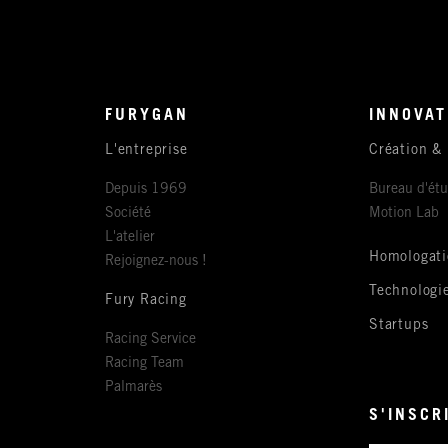
FURYGAN
INNOVAT
L'entreprise
Création &
Depuis 1969
Bureau d'ét
Société
Motion Lab
L'atelier
Homologati
Rejoignez-nous !
Technologi
Fury Racing
Startups
Racing Service
Racing Team
Palmarès
S'INSCR