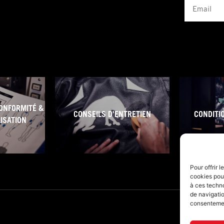
Email
ONFORMITÉ &
CONSEILS D'ENTRETIEN
CONDITI
LISATION
Pour offrir 
cookies pour
à ces techn
de navigatio
consentement