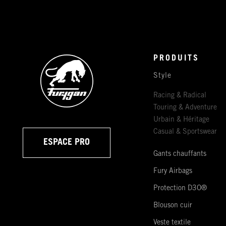
PRODUITS
Style
Racing & Radical
Touring & Adventure
Urbain & Héritage
Casual & Sportswear
ESPACE PRO
Gants chauffants
Fury Airbags
Protection D3O®
Blouson cuir
Veste textile