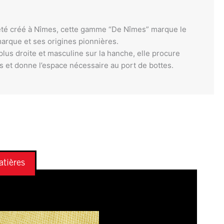
été créé à Nîmes, cette gamme “De Nîmes” marque le
 marque et ses origines pionnières.
plus droite et masculine sur la hanche, elle procure
s et donne l’espace nécessaire au port de bottes.
tières