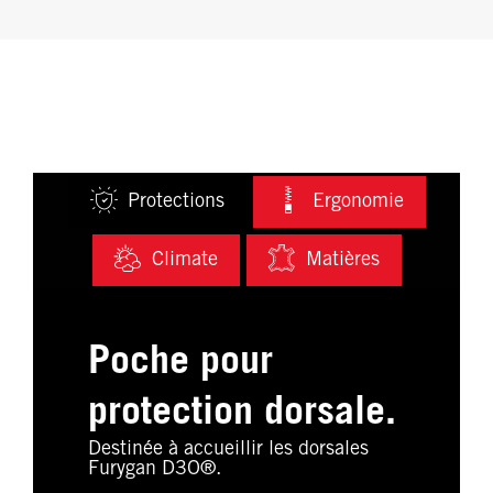
Protections
Ergonomie
Climate
Matières
Poche pour
protection dorsale.
Destinée à accueillir les dorsales
Furygan D3O®.