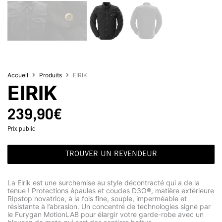
Accueil
Produits
EIRIK
EIRIK
239,90
€
Prix public
TROUVER UN REVENDEUR
La Eirik est une surchemise au style décontracté qui a de la
tenue ! Protections épaules et coudes D3O®, matière extérieure
Ripstop novatrice, à la fois fine, souple, imperméable et
résistante à l’abrasion. Un concentré de technologies signé par
le Furygan MotionLAB pour élargir votre garde-robe avec un