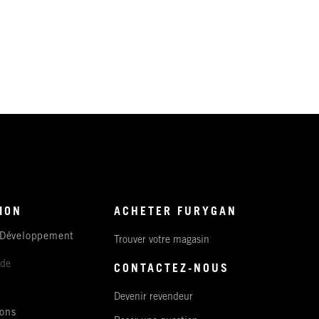
ION
ACHETER FURYGAN
 Développement
Trouver votre magasin
ude
CONTACTEZ-NOUS
Devenir revendeur
ons