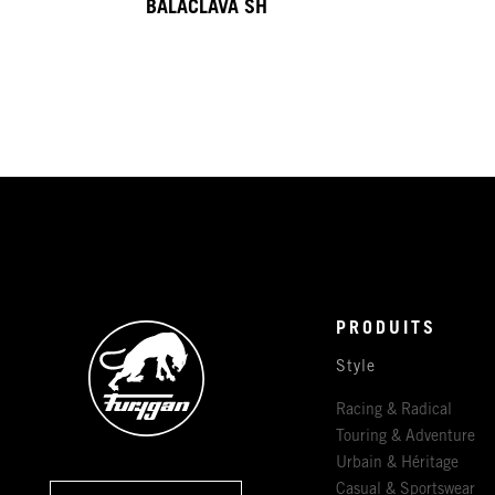
BALACLAVA SH
PRODUITS
Style
Racing & Radical
Touring & Adventure
Urbain & Héritage
Casual & Sportswear