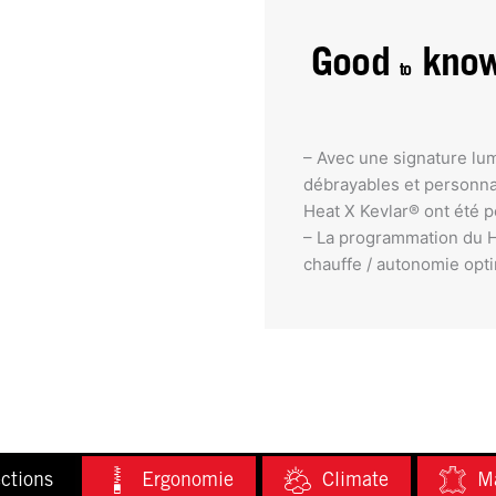
Good
kno
to
– Avec une signature lu
débrayables et personnal
Heat X Kevlar® ont été 
– La programmation du He
chauffe / autonomie opti
ctions
Ergonomie
Climate
Ma