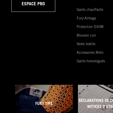
ESPACE PRO
Gants chauffants
Fury Airbags
Protection D3O®
Blouson cuir
Veste textile
Accessoires Moto
Gants homologués
DÉCLARATIONS DE C
FURY TIPS
NOTICES D'UTI