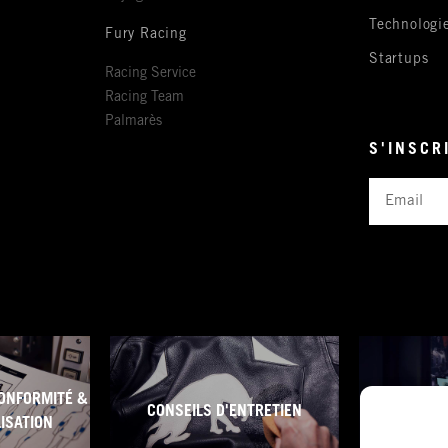
Technologi
Fury Racing
Startups
Racing Service
Racing Team
Palmarès
S'INSCR
Email
ONFORMITÉ &
CONSEILS D'ENTRETIEN
CONDITI
LISATION