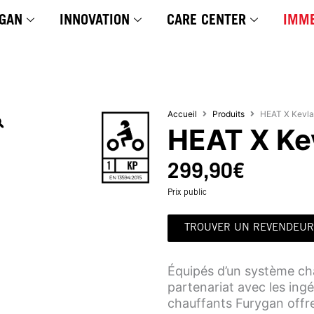
GAN
INNOVATION
CARE CENTER
IMME
Accueil
Produits
HEAT X Kevl
HEAT X Ke
299,90
€
Prix public
TROUVER UN REVENDEUR
Équipés d’un système cha
partenariat avec les ingé
chauffants Furygan offr