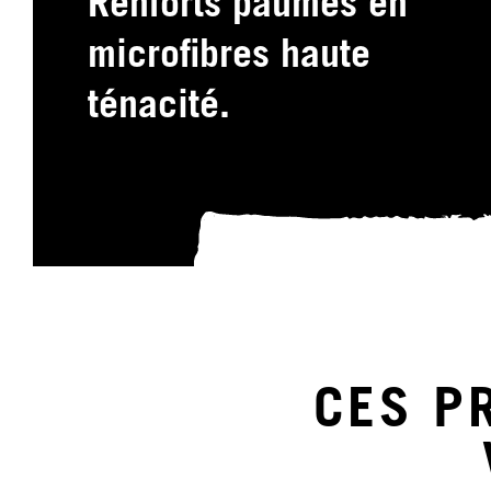
Renforts paumes en
microfibres haute
ténacité.
CES P