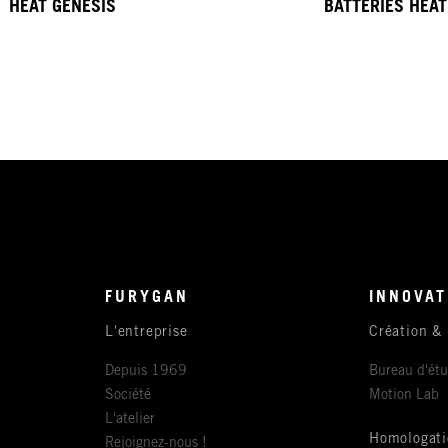
HEAT GENESIS
BATTERIES HEAT
FURYGAN
INNOVAT
L'entreprise
Création &
Depuis 1969
Bureau d'ét
Société
Motion Lab
L'atelier
Homologati
Rejoignez-nous !