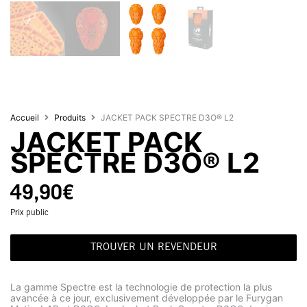
Accueil
Produits
JACKET PACK SPECTRE D3O® L2
JACKET PACK
SPECTRE D3O® L2
49,90
€
Prix public
TROUVER UN REVENDEUR
La gamme Spectre est la technologie de protection la plus
avancée à ce jour, exclusivement développée par le Furygan