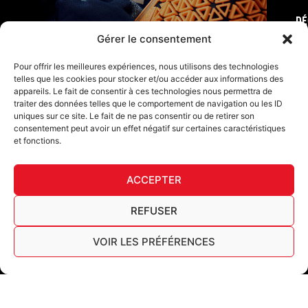
DÉ
FURY TIPS
Gérer le consentement
Pour offrir les meilleures expériences, nous utilisons des technologies
telles que les cookies pour stocker et/ou accéder aux informations des
appareils. Le fait de consentir à ces technologies nous permettra de
traiter des données telles que le comportement de navigation ou les ID
uniques sur ce site. Le fait de ne pas consentir ou de retirer son
consentement peut avoir un effet négatif sur certaines caractéristiques
et fonctions.
ACCEPTER
F
I
L
Y
T
a
n
i
o
i
REFUSER
c
s
n
u
k
Furygan © Copyright - 2026 Tous droits réservés
e
t
k
t
t
b
a
e
u
o
VOIR LES PRÉFÉRENCES
Mentions légales
o
g
d
b
k
Cookies
o
r
i
e
Tableau de traçabilité AGEC
k
a
n
Français
-
m
f