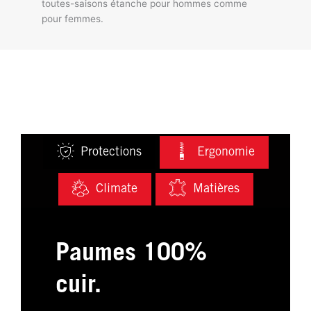
toutes-saisons étanche pour hommes comme
pour femmes.
Protections
Ergonomie
Climate
Matières
Paumes 100%
cuir.