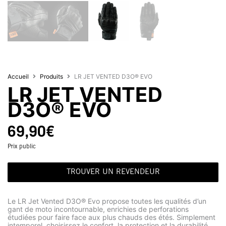
Accueil
Produits
LR JET VENTED D3O® EVO
LR JET VENTED
D3O® EVO
69,90
€
Prix public
TROUVER UN REVENDEUR
Le LR Jet Vented D3O® Evo propose toutes les qualités d’un
gant de moto incontournable, enrichies de perforations
étudiées pour faire face aux plus chauds des étés. Simplement
intemporel, choisissez le confort, la protection et la durabilité