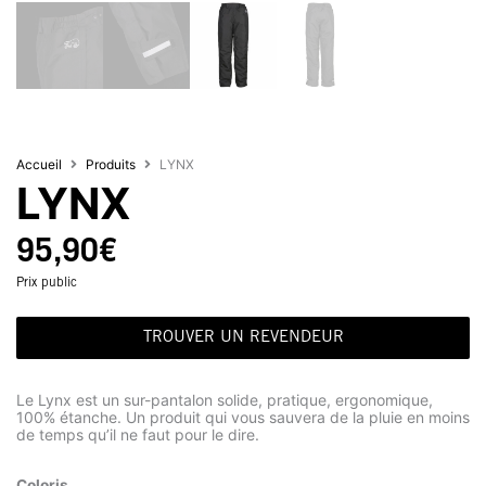
Accueil
Produits
LYNX
LYNX
95,90
€
Prix public
TROUVER UN REVENDEUR
Le Lynx est un sur-pantalon solide, pratique, ergonomique,
100% étanche. Un produit qui vous sauvera de la pluie en moins
de temps qu’il ne faut pour le dire.
Coloris