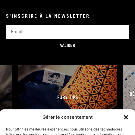
S'INSCRIRE À LA NEWSLETTER
Email
VALIDER
DÉ
FURY TIPS
Gérer le consentement
Pour offrir les meilleures expériences, nous utilisons des technologies
telles que les cookies pour stocker et/ou accéder aux informations des