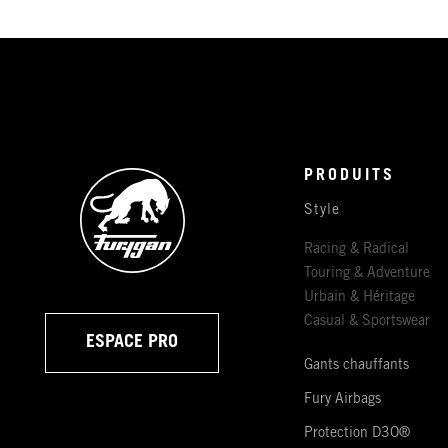
PRODUITS
Style
Racing & Radical
Touring & Adventure
Urbain & Héritage
Casual & Sportswear
ESPACE PRO
Gants chauffants
Fury Airbags
Protection D3O®