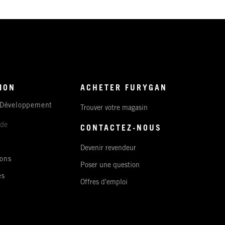
ION
ACHETER FURYGAN
 Développement
Trouver votre magasin
ude
CONTACTEZ-NOUS
Devenir revendeur
ons
Poser une question
es
Offres d'emploi