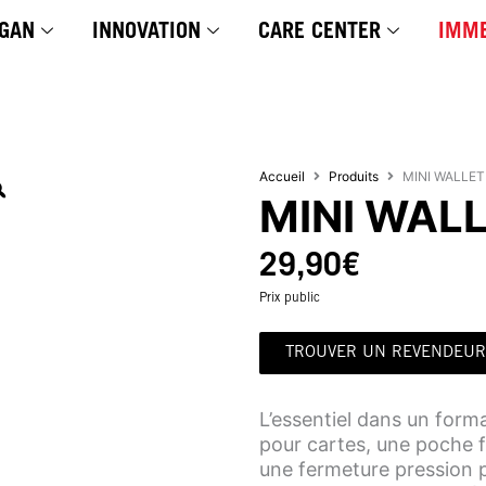
GAN
INNOVATION
CARE CENTER
IMME
Accueil
Produits
MINI WALLET
MINI WAL
29,90
€
Prix public
TROUVER UN REVENDEUR
L’essentiel dans un form
pour cartes, une poche 
une fermeture pression 