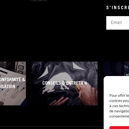
S'INSCR
Email
ONFORMITÉ &
CONSEILS D'ENTRETIEN
CONDITI
LISATION
Pour offrir 
cookies pour
à ces techn
de navigatio
consentement