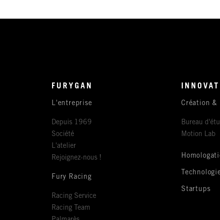
FURYGAN
INNOVAT
L'entreprise
Création &
Depuis 1969
Bureau d'ét
Société
Motion Lab
L'atelier
Homologati
Rejoignez-nous !
Technologi
Fury Racing
Startups
Racing Service
Racing Team
Palmarès