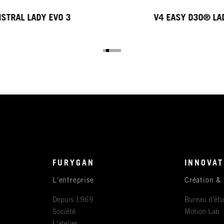
ISTRAL LADY EVO 3
V4 EASY D3O® LA
FURYGAN
INNOVAT
L'entreprise
Création &
Depuis 1969
Bureau d'ét
Société
Motion Lab