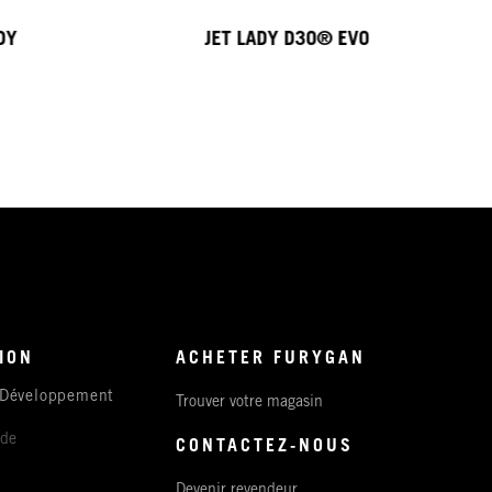
DY
JET LADY D3O® EVO
ION
ACHETER FURYGAN
 Développement
Trouver votre magasin
ude
CONTACTEZ-NOUS
Devenir revendeur