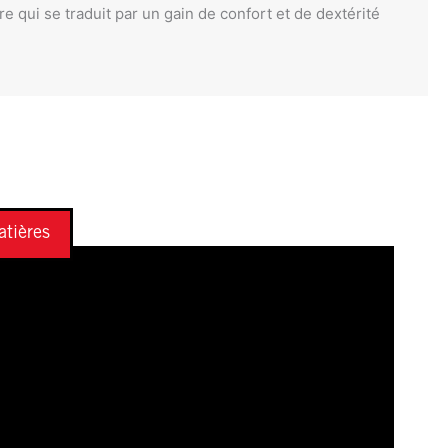
 qui se traduit par un gain de confort et de dextérité
tières