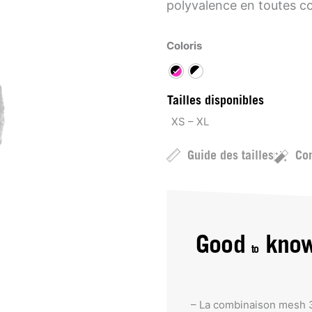
polyvalence en toutes co
Coloris
Tailles disponibles
XS – XL
Guide des tailles
Con
Good
kno
to
– La combinaison mesh 3