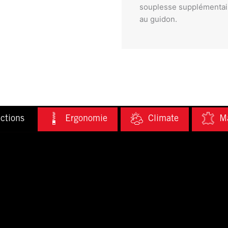
souplesse supplémentaire
au guidon.
ctions
Ergonomie
Climate
Ma