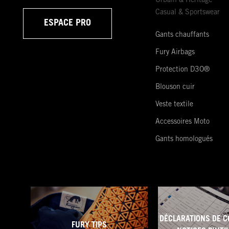
Urbain & Héritage
Casual & Sportswear
ESPACE PRO
Gants chauffants
Fury Airbags
Protection D3O®
Blouson cuir
Veste textile
Accessoires Moto
Gants homologués
DÉCLARATIONS DE C
FURY TIPS