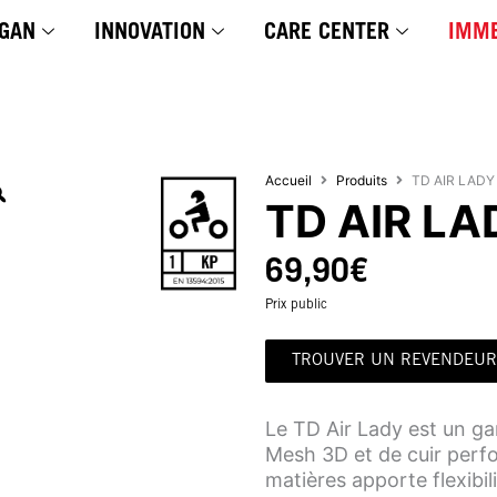
GAN
INNOVATION
CARE CENTER
IMME
Accueil
Produits
TD AIR LADY
TD AIR LA
69,90
€
Prix public
TROUVER UN REVENDEUR
Le TD Air Lady est un ga
Mesh 3D et de cuir perfo
matières apporte flexibi