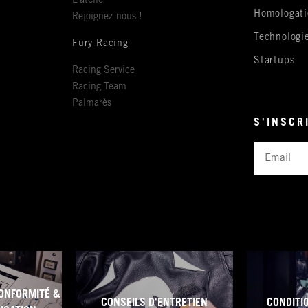
L'atelier
Homologati
Rejoignez-nous !
Technologi
Fury Racing
Startups
Racing Service
Racing Team
Palmarès
S'INSCR
Email
ONFORMITÉ &
CONSEILS D'ENTRETIEN
CONDITI