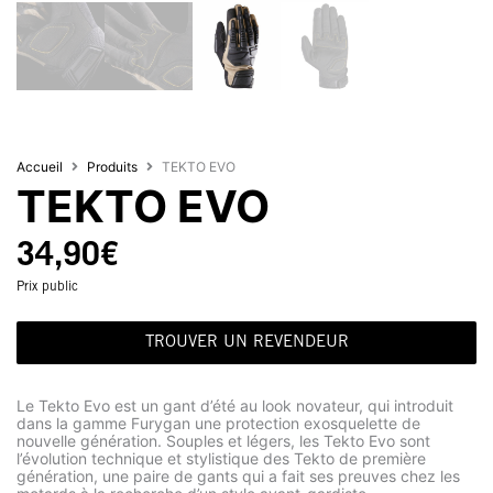
Accueil
Produits
TEKTO EVO
TEKTO EVO
34,90
€
Prix public
TROUVER UN REVENDEUR
Le Tekto Evo est un gant d’été au look novateur, qui introduit
dans la gamme Furygan une protection exosquelette de
nouvelle génération. Souples et légers, les Tekto Evo sont
l’évolution technique et stylistique des Tekto de première
génération, une paire de gants qui a fait ses preuves chez les