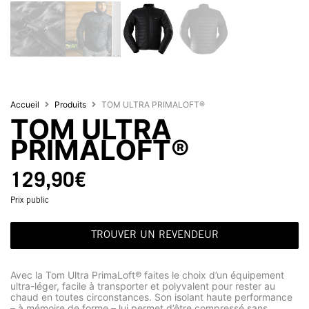
Accueil
Produits
TOM ULTRA PRIMALOFT®
TOM ULTRA
PRIMALOFT®
129,90
€
Prix public
TROUVER UN REVENDEUR
Avec la Tom Ultra PrimaLoft® faites le choix d’un équipement
ultra-léger, facile à transporter et polyvalent pour rester au
chaud en toutes circonstances. Son isolant haute performance
– à mémoire de forme – lui permet d’être compressé sans