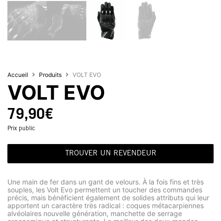
Accueil
Produits
VOLT EVO
VOLT EVO
79,90
€
Prix public
TROUVER UN REVENDEUR
Une main de fer dans un gant de velours. À la fois fins et très
souples, les Volt Evo permettent un toucher des commandes
précis, mais bénéficient également de solides attributs qui leur
apportent un caractère très radical : coques métacarpiennes
alvéolaires nouvelle génération, manchette de serrage