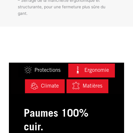
– Serrage de la manchette ergonomique et
structurante, pour une fermeture plus sûre du
gant.
Protections
Ergonomie
Climate
Matières
Paumes 100%
cuir.