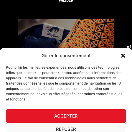
VALIDER
DÉ
FURY TIPS
Gérer le consentement
Pour offrir les meilleures expériences, nous utilisons des technologies
telles que les cookies pour stocker et/ou accéder aux informations des
appareils. Le fait de consentir à ces technologies nous permettra de
traiter des données telles que le comportement de navigation ou les ID
uniques sur ce site. Le fait de ne pas consentir ou de retirer son
consentement peut avoir un effet négatif sur certaines caractéristiques
et fonctions.
ACCEPTER
F
I
L
Y
T
a
n
i
o
i
REFUSER
c
s
n
u
k