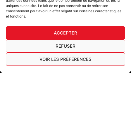
traiter des données telles que le comportement de navigation ou les ID
uniques sur ce site. Le fait de ne pas consentir ou de retirer son
consentement peut avoir un effet négatif sur certaines caractéristiques
et fonctions.
DÉ
ACCEPTER
FURY TIPS
REFUSER
VOIR LES PRÉFÉRENCES
F
I
L
Y
T
a
n
i
o
i
c
s
n
u
k
Furygan © Copyright - 2026 Tous droits réservés
e
t
k
t
t
b
a
e
u
o
Mentions légales
o
g
d
b
k
Cookies