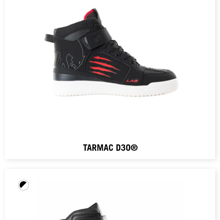
TARMAC D3O®