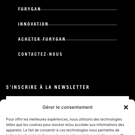
FURYGAN
INNOVATION
ACHETER FURYGAN
CONTACTEZ-NOUS
S'INSCRIRE À LA NEWSLETTER
Email
Gérer le consentement
VALIDER
Pour offrir les meilleures expériences, nous utilisons des technologies
telles que les cookies pour stocker et/ou accéder aux informations des
appareils. Le fait de consentir à ces technologies nous permettra de