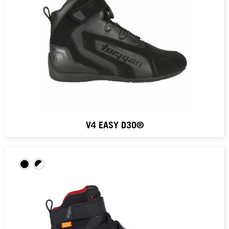
V4 EASY D3O®