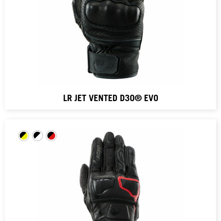
LR JET VENTED D3O® EVO