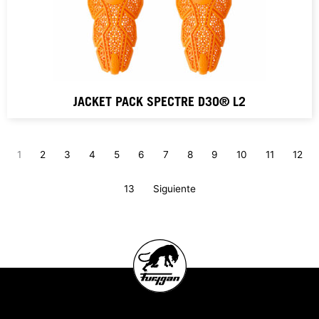
JACKET PACK SPECTRE D3O® L2
1
2
3
4
5
6
7
8
9
10
11
12
13
Siguiente