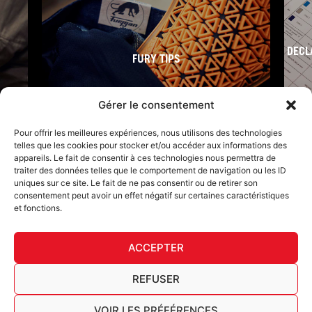
DECL
FURY TIPS
Gérer le consentement
Pour offrir les meilleures expériences, nous utilisons des technologies
telles que les cookies pour stocker et/ou accéder aux informations des
appareils. Le fait de consentir à ces technologies nous permettra de
traiter des données telles que le comportement de navigation ou les ID
uniques sur ce site. Le fait de ne pas consentir ou de retirer son
consentement peut avoir un effet négatif sur certaines caractéristiques
et fonctions.
F
I
L
Y
T
a
n
i
o
i
ACCEPTER
c
s
n
u
k
Furygan © Copyright - 2026 Todos los derechos reservados
e
t
k
t
t
b
a
e
u
o
Aviso legal
REFUSER
o
g
d
b
k
Cookies
o
r
i
e
Cuadro de trazabilidad AGEC
VOIR LES PRÉFÉRENCES