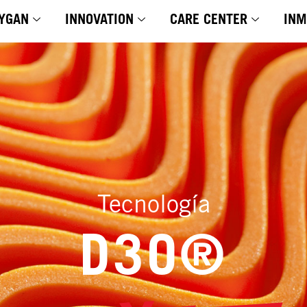
YGAN
INNOVATION
CARE CENTER
INM
Tecnología
D3O®