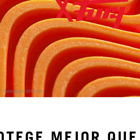
Tecnología D3O® XFury
OTEGE MEJOR QUE