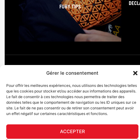
DECL
FURY TIPS
Gérer le consentement
F
I
L
Y
T
Pour offrir les meilleures expériences, nous utilisons des technologies telles
a
n
i
o
i
que les cookies pour stocker et/ou accéder aux informations des appareils.
c
s
n
u
k
Furygan © Copyright - 2026 Todos los derechos reservados
Le fait de consentir à ces technologies nous permettra de traiter des
e
t
k
t
t
données telles que le comportement de navigation ou les ID uniques sur ce
b
a
e
u
o
Aviso legal
site. Le fait de ne pas consentir ou de retirer son consentement peut avoir
o
g
d
b
k
Cookies
un effet négatif sur certaines caractéristiques et fonctions.
o
r
i
e
Cuadro de trazabilidad AGEC
k
a
n
Español
-
m
ACCEPTER
f