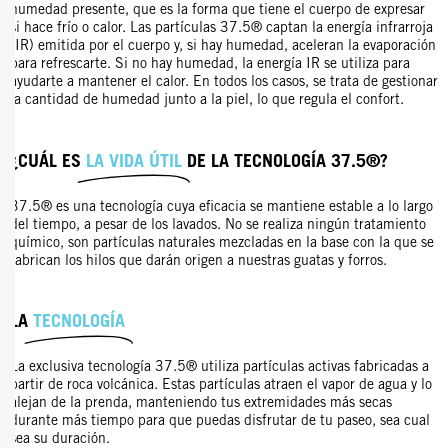
humedad presente, que es la forma que tiene el cuerpo de expresar
si hace frío o calor. Las partículas 37.5® captan la energía infrarroja
(IR) emitida por el cuerpo y, si hay humedad, aceleran la evaporación
para refrescarte. Si no hay humedad, la energía IR se utiliza para
ayudarte a mantener el calor. En todos los casos, se trata de gestionar
la cantidad de humedad junto a la piel, lo que regula el confort.
¿CUÁL ES
LA VIDA ÚTIL
DE LA TECNOLOGÍA 37.5®?
37.5® es una tecnología cuya eficacia se mantiene estable a lo largo
del tiempo, a pesar de los lavados. No se realiza ningún tratamiento
químico, son partículas naturales mezcladas en la base con la que se
fabrican los hilos que darán origen a nuestras guatas y forros.
LA
TECNOLOGÍA
La exclusiva tecnología 37.5® utiliza partículas activas fabricadas a
partir de roca volcánica. Estas partículas atraen el vapor de agua y lo
alejan de la prenda, manteniendo tus extremidades más secas
durante más tiempo para que puedas disfrutar de tu paseo, sea cual
sea su duración.