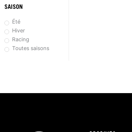
SAISON
Été
Hiver
Racing
Toutes saisons