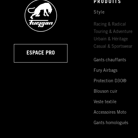
PRODUITS
Style
Racing & Radical
Touring & Adventure
Urbain & Héritage
Casual & Sportswear
ESPACE PRO
Gants chauffants
Fury Airbags
Protection D3O®
Blouson cuir
Veste textile
Accessoires Moto
Gants homologués