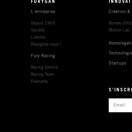
FURYGAN
INNOVAT
L'entreprise
Création &
Depuis 1969
Bureau d'ét
Société
Motion Lab
L'atelier
Homologati
Rejoignez-nous !
Technologi
Fury Racing
Startups
Racing Service
Racing Team
Palmarès
S'INSCR
Email