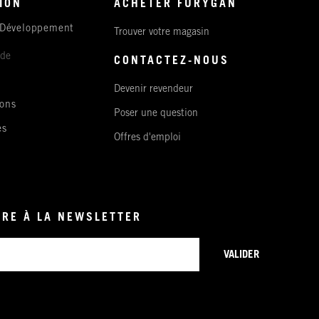
ION
ACHETER FURYGAN
 Développement
Trouver votre magasin
ude
CONTACTEZ-NOUS
Devenir revendeur
ons
Poser une question
es
Offres d'emploi
IRE À LA NEWSLETTER
VALIDER