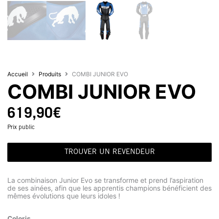
Accueil
Produits
COMBI JUNIOR EVO
COMBI JUNIOR EVO
619,90
€
Prix public
TROUVER UN REVENDEUR
La combinaison Junior Evo se transforme et prend l’aspiration
de ses ainées, afin que les apprentis champions bénéficient des
mêmes évolutions que leurs idoles !
Coloris