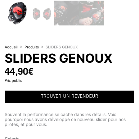
Accueil
Produits
SLIDERS GENOUX
SLIDERS GENOUX
44,90
€
Prix public
TROUVER UN REVENDEUR
Souvent la performance se cache dans les détails. Voici
pourquoi nous avons développé ce nouveau slider pour nos
pilotes, et pour vous.
Coloris