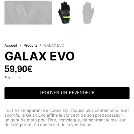
Accueil
Produits
GALAX EVO
GALAX EVO
59,90
€
Prix public
TROUVER UN REVENDEUR
Tout en s’emparant de codes stylistiques plus contemporains et
sportifs, le Galax Evo affine le concept de son prédécesseur :
un gant de moto pour l’été, homologué, démontrant le meilleur
de la légèreté, du confort et de la ventilation.