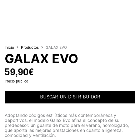
Inicio
Productos
GALAX EVO
GALAX EVO
59,90
€
Precio público
BUSCAR UN DISTRIBUIDOR
Adoptando códigos estilísticos más contemporáneos y
deportivos, el modelo Galax Evo afina el concepto de su
predecesor: un guante de moto para el verano, homologado,
que aporta las mejores prestaciones en cuanto a ligereza,
comodidad y ventilación.