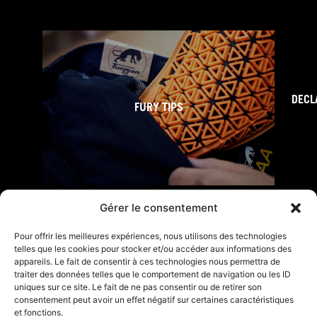
DECL
FURY TIPS
Gérer le consentement
Pour offrir les meilleures expériences, nous utilisons des technologies
telles que les cookies pour stocker et/ou accéder aux informations des
appareils. Le fait de consentir à ces technologies nous permettra de
F
I
L
Y
T
traiter des données telles que le comportement de navigation ou les ID
a
n
i
o
i
uniques sur ce site. Le fait de ne pas consentir ou de retirer son
c
s
n
u
k
consentement peut avoir un effet négatif sur certaines caractéristiques
Furygan © Copyright - 2026 Todos los derechos reservados
e
t
k
t
t
et fonctions.