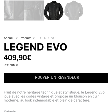
Accueil
Produits
LEGEND EVO
LEGEND EVO
409,90
€
Prix public
TROUVER UN REVENDEUR
Fruit de notre héritage technique et stylistique, le Legend Evo
joue avec les codes vintage et propose un blouson en cuir
moderne, au look indémodable et plein de caractère.
Coloris