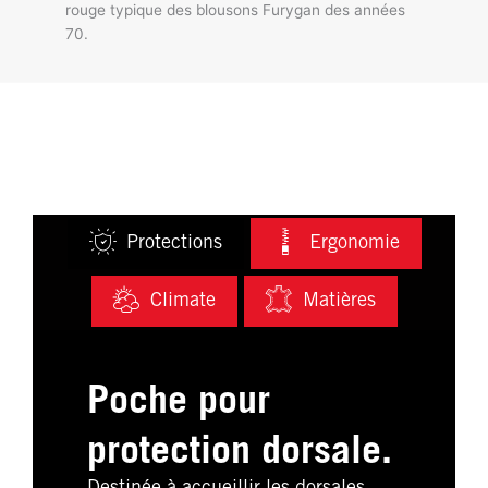
rouge typique des blousons Furygan des années
70.
Protections
Ergonomie
Climate
Matières
Poche pour
protection dorsale.