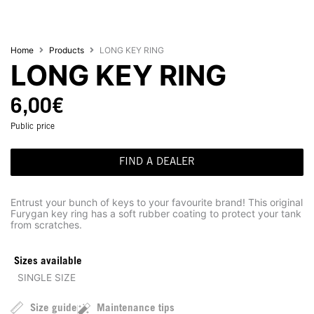
Home
Products
LONG KEY RING
LONG KEY RING
6,00
€
Public price
FIND A DEALER
Entrust your bunch of keys to your favourite brand! This original
Furygan key ring has a soft rubber coating to protect your tank
from scratches.
Sizes available
SINGLE SIZE
Size guide
Maintenance tips