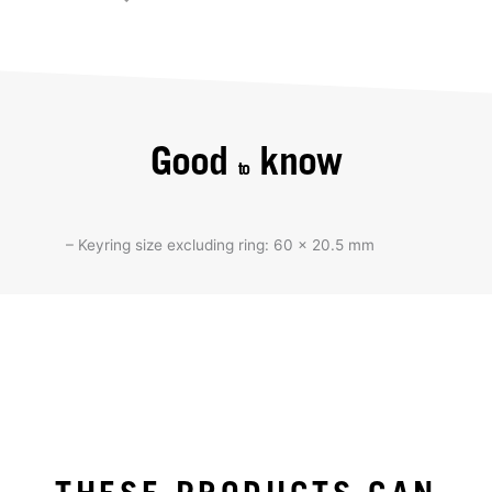
Good
know
to
– Keyring size excluding ring: 60 x 20.5 mm