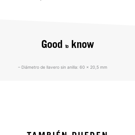
Good
know
to
– Diámetro de llavero sin anilla: 60 x 20,5 mm