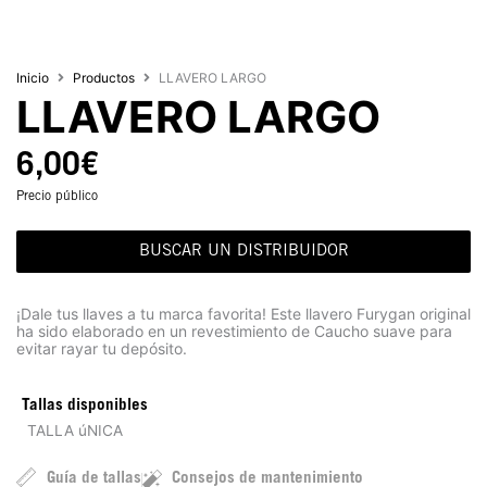
Inicio
Productos
LLAVERO LARGO
LLAVERO LARGO
6,00
€
Precio público
BUSCAR UN DISTRIBUIDOR
¡Dale tus llaves a tu marca favorita! Este llavero Furygan original
ha sido elaborado en un revestimiento de Caucho suave para
evitar rayar tu depósito.
Tallas disponibles
TALLA úNICA
Guía de tallas
Consejos de mantenimiento