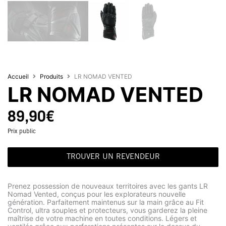
Accueil
Produits
LR NOMAD VENTED
LR NOMAD VENTED
89,90
€
Prix public
TROUVER UN REVENDEUR
Prenez possession de nouveaux territoires avec les gants LR
Nomad Vented, conçus pour les explorateurs nouvelle
génération. Parfaitement maintenus sur la main grâce au Fit
Control, ultra souples et protecteurs, vous garderez la pleine
maîtrise de votre machine en toutes conditions. Légers et