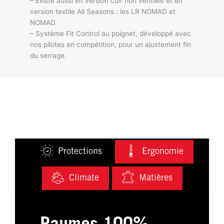
– Existe aussi en version cuir non ventilée et en
version textile All Seasons : les LR NOMAD et
NOMAD.
– Système Fit Control au poignet, développé avec
nos pilotes en compétition, pour un ajustement fin
du serrage.
Protections
Ergonomie
Climate
Matières