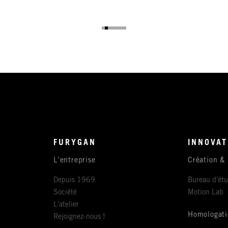
FURYGAN
INNOVAT
L'entreprise
Création &
Depuis 1969
Bureau d'ét
Société
Motion Lab
L'atelier
Homologati
Rejoignez-nous !