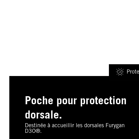
Prote
Poche pour protection
dorsale.
Destinée à accueillir les dorsales Furygan
D3O®.