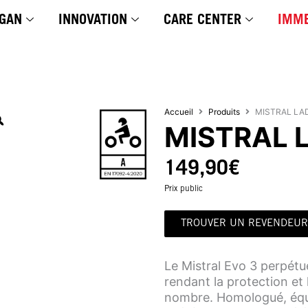
GAN
INNOVATION
CARE CENTER
IMME
Accueil
Produits
MISTRAL LA
MISTRAL 
149,90
€
Prix public
TROUVER UN REVENDEUR
Le Mistral Evo 3 perpétu
rendant la protection et 
nombre. Homologué, équ