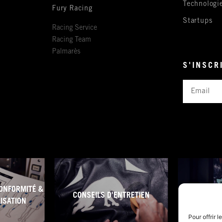
Technologi
Fury Racing
Startups
Racing Service
Racing Team
Palmarès
S'INSCR
Email
ONFORMITÉ &
CONSEILS D'ENTRETIEN
CONDITI
LISATION
Pour offrir 