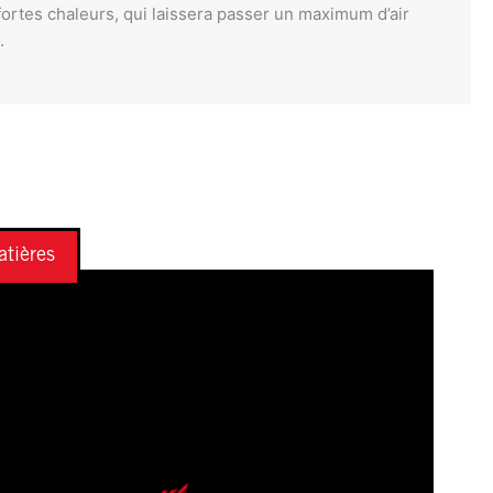
ortes chaleurs, qui laissera passer un maximum d’air
.
tières