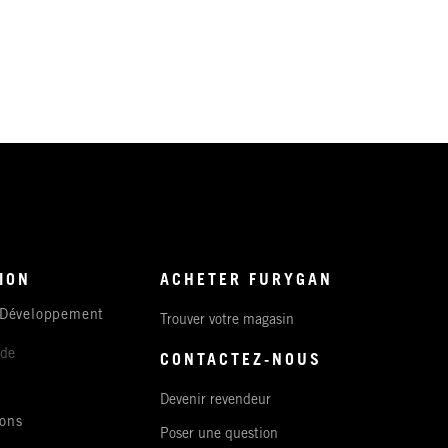
ION
ACHETER FURYGAN
 Développement
Trouver votre magasin
ude
CONTACTEZ-NOUS
Devenir revendeur
ons
Poser une question