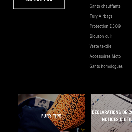
ESPACE PRO
Gants chauffants
Fury Airbags
Protection D3O®
Blouson cuir
Veste textile
Accessoires Moto
Gants homologués
DÉCLARATIONS DE C
FURY TIPS
NOTICES D'UTI