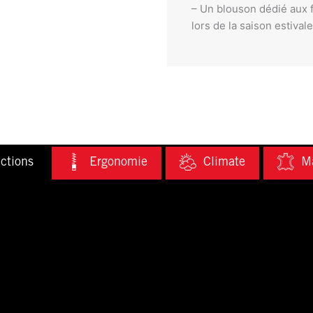
– Un blouson dédié aux f
lors de la saison estivale
ctions
Ergonomie
Climate
Ma