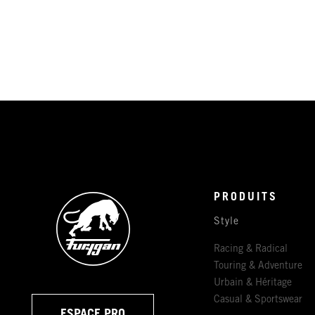
PRODUITS
Style
Racing & Radical
Touring & Adventure
Urbain & Héritage
Casual & Sportswear