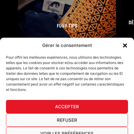
DÉ
FURY TIPS
Gérer le consentement
Pour offrir les meilleures expériences, nous utilisons des technologies
telles que les cookies pour stocker et/ou accéder aux informations des
appareils. Le fait de consentir à ces technologies nous permettra de
traiter des données telles que le comportement de navigation ou les ID
uniques sur ce site. Le fait de ne pas consentir ou de retirer son
consentement peut avoir un effet négatif sur certaines caractéristiques
et fonctions.
F
I
L
Y
T
a
n
i
o
i
ACCEPTER
c
s
n
u
k
Furygan © Copyright - 2026 Tous droits réservés
e
t
k
t
t
b
a
e
u
o
Mentions légales
REFUSER
o
g
d
b
k
Cookies
o
r
i
e
Tableau de traçabilité AGEC
VOIR LES PRÉFÉRENCES