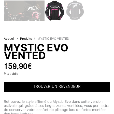
Accueil
Produits
MYSTIC EVO VENTED
MYSTIC EVO
VENTED
159,90
€
Prix public
TROUVER UN REVENDEUR
Retrouvez le style affirmé du Mystic Evo dans cette version
estivale qui, grâce à ses larges zones ventilées, vous permettra
de conserver votre confort de pilotage lors de fortes montées
des températures.