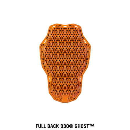
FULL BACK D3O® GHOST™