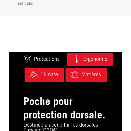
estivale.
Protections
Ergonomie
Climate
Matières
Poche pour
protection dorsale.
Destinée à accueillir les dorsales
Furygan D3O®.