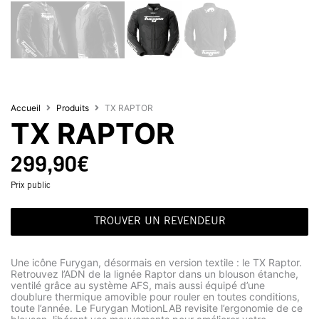
Accueil
Produits
TX RAPTOR
TX RAPTOR
299,90
€
Prix public
TROUVER UN REVENDEUR
Une icône Furygan, désormais en version textile : le TX Raptor.
Retrouvez l’ADN de la lignée Raptor dans un blouson étanche,
ventilé grâce au système AFS, mais aussi équipé d’une
doublure thermique amovible pour rouler en toutes conditions,
toute l’année. Le Furygan MotionLAB revisite l’ergonomie de ce