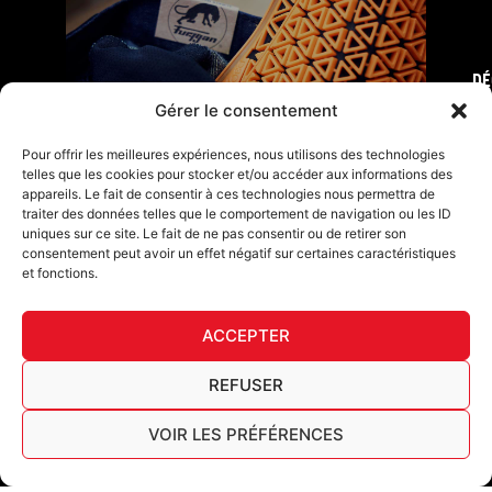
DÉ
FURY TIPS
Gérer le consentement
Pour offrir les meilleures expériences, nous utilisons des technologies
telles que les cookies pour stocker et/ou accéder aux informations des
appareils. Le fait de consentir à ces technologies nous permettra de
traiter des données telles que le comportement de navigation ou les ID
uniques sur ce site. Le fait de ne pas consentir ou de retirer son
consentement peut avoir un effet négatif sur certaines caractéristiques
et fonctions.
ACCEPTER
F
I
L
Y
T
a
n
i
o
i
REFUSER
c
s
n
u
k
Furygan © Copyright - 2026 Tous droits réservés
e
t
k
t
t
b
a
e
u
o
VOIR LES PRÉFÉRENCES
Mentions légales
o
g
d
b
k
Cookies
o
r
i
e
Tableau de traçabilité AGEC