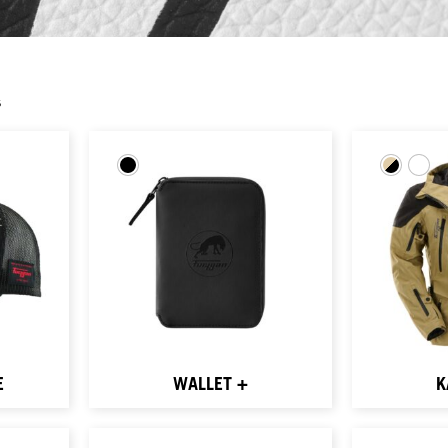
s
E
WALLET +
K