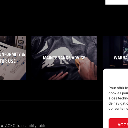
ONFORMITY &
MAINTENANCE ADVICE
WARRA
FOR USE
Pour offrir 
cookies pour
à ces techn
de navigatio
consentement
ACC
s
AGEC traceability table