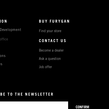
ION
BUY FURYGAN
 Development
Find your store
office
CONTACT US
Become a dealer
ons
Ask a question
es
Job offer
BE TO THE NEWSLETTER
CONFIRM