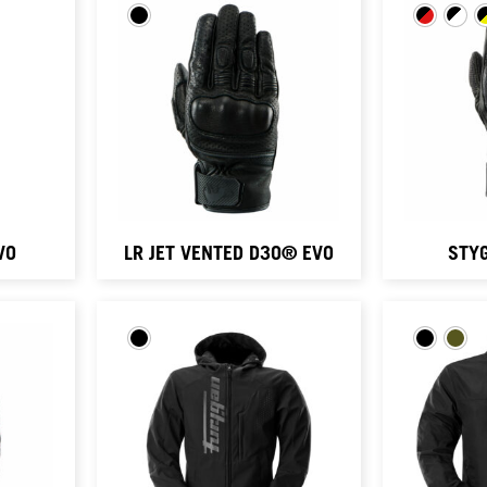
VO
LR JET VENTED D3O® EVO
STY