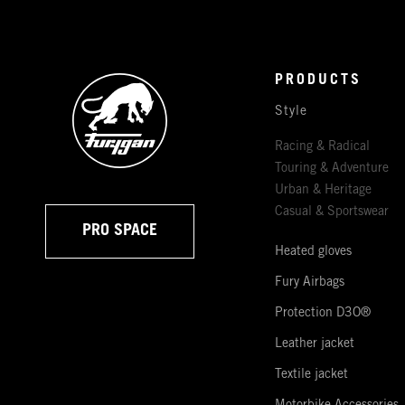
PRODUCTS
Style
Racing & Radical
Touring & Adventure
Urban & Heritage
Casual & Sportswear
PRO SPACE
Heated gloves
Fury Airbags
Protection D3O®
Leather jacket
Textile jacket