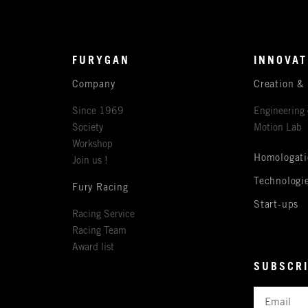
FURYGAN
INNOVAT
Company
Creation &
Since 1969
Engineering 
Society
Motion Lab
Workshop
Homologati
Join us !
Technologi
Fury Racing
Start-ups
Racing Service
Racing Team
Award list
SUBSCRI
Email