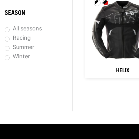
SEASON
All seasons
Racing
Summer
Winter
HELIX