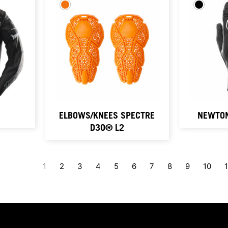
ELBOWS/KNEES SPECTRE
NEWTON
D3O® L2
1
2
3
4
5
6
7
8
9
10