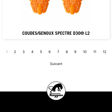
COUDES/GENOUX SPECTRE D3O® L2
1
2
3
4
5
6
7
8
9
10
11
12
Suivant