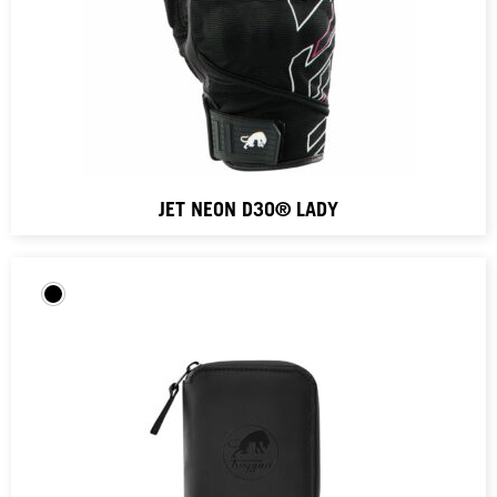
JET NEON D3O® LADY