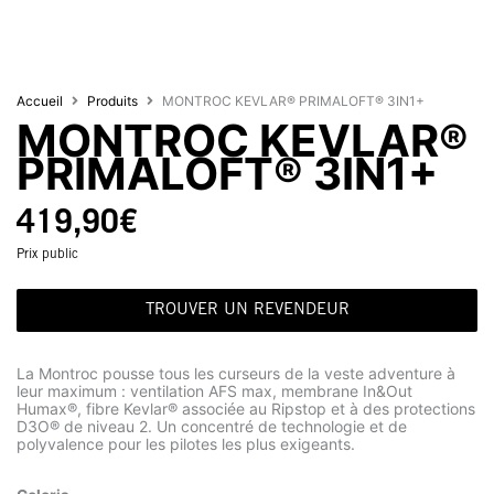
Accueil
Produits
MONTROC KEVLAR® PRIMALOFT® 3IN1+
MONTROC KEVLAR®
PRIMALOFT® 3IN1+
419,90
€
Prix public
TROUVER UN REVENDEUR
La Montroc pousse tous les curseurs de la veste adventure à
leur maximum : ventilation AFS max, membrane In&Out
Humax®, fibre Kevlar® associée au Ripstop et à des protections
D3O® de niveau 2. Un concentré de technologie et de
polyvalence pour les pilotes les plus exigeants.