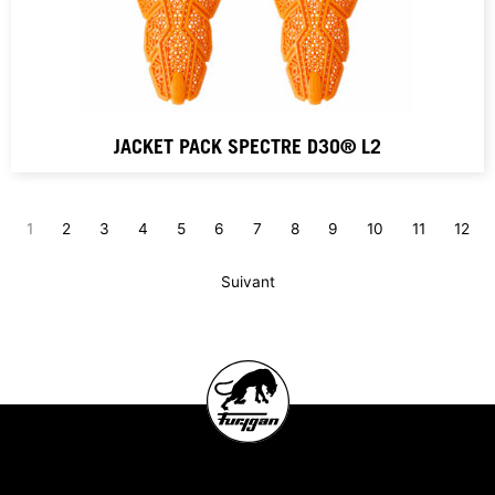
JACKET PACK SPECTRE D3O® L2
1
2
3
4
5
6
7
8
9
10
11
12
Suivant