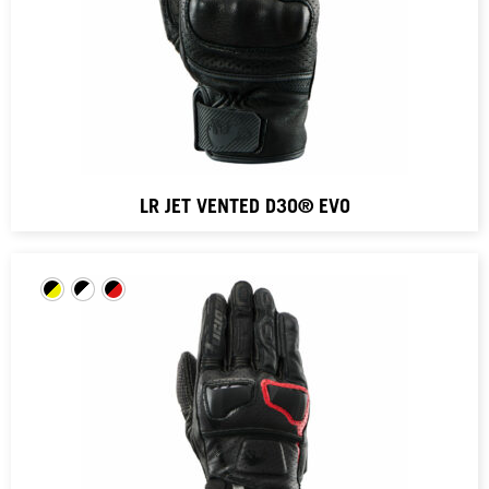
LR JET VENTED D3O® EVO