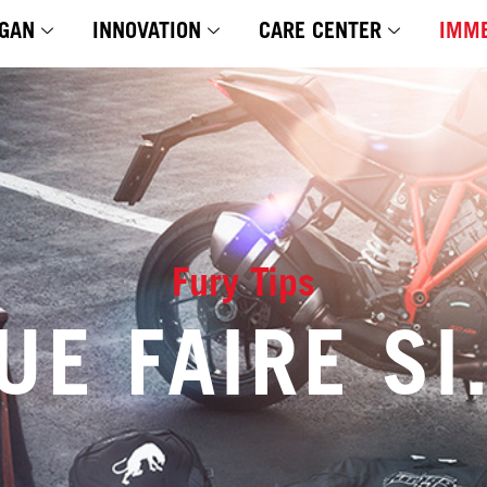
GAN
INNOVATION
CARE CENTER
IMME
Fury Tips
UE FAIRE SI.