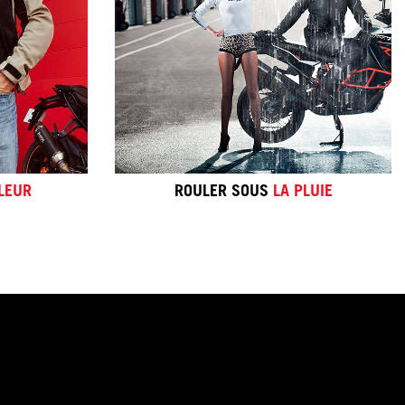
 de membranes.
 mon vêtement
.
é d'un vêtement.
PLUS
LEUR
ROULER SOUS
LA PLUIE