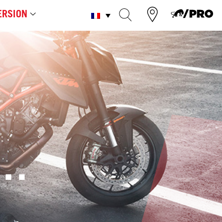
RSION
..