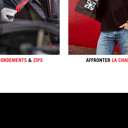
d'été.
- Les différents types
- Ventilation et polyvalence.
- Comment entretenir
étanche
EN SAVOIR PLUS
- Améliorer l'étanchéit
EN SAVOIR 
CORDEMENTS
&
ZIPS
AFFRONTER
LA CHA