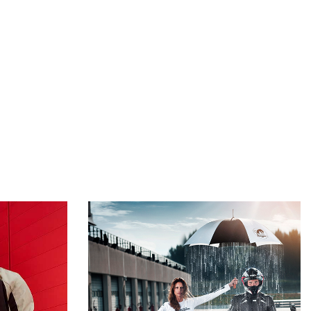
S
e un vêtement
.
ile ?