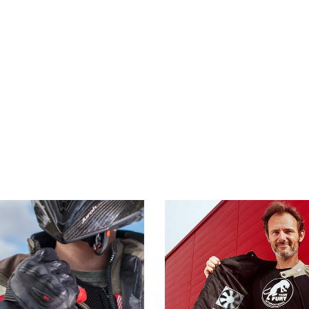
5 TIP
- Comment fonctionn
2 TIPS
étanche
ahier des charges d'un bon vêtement
- Cuir = Text