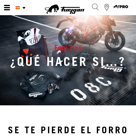
Ir
al
contenido
Fury Tips
¿QUÉ HACER SI…?
SE TE PIERDE EL FORRO