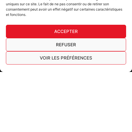
uniques sur ce site. Le fait de ne pas consentir ou de retirer son
consentement peut avoir un effet négatif sur certaines caractéristiques
et fonctions.
DECL
ACCEPTER
FURY TIPS
REFUSER
VOIR LES PRÉFÉRENCES
F
I
L
Y
T
a
n
i
o
i
c
s
n
u
k
Furygan © Copyright - 2026 Todos los derechos reservados
e
t
k
t
t
b
a
e
u
o
Aviso legal
o
g
d
b
k
Cookies