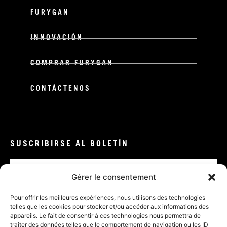
FURYGAN
INNOVACIÓN
COMPRAR FURYGAN
CONTÁCTENOS
SUSCRIBIRSE AL BOLETÍN
Correo
electrónico
Gérer le consentement
VALIDAR
Pour offrir les meilleures expériences, nous utilisons des technologies
telles que les cookies pour stocker et/ou accéder aux informations des
appareils. Le fait de consentir à ces technologies nous permettra de
traiter des données telles que le comportement de navigation ou les ID