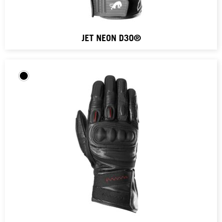
JET NEON D3O®