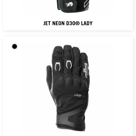
JET NEON D3O® LADY