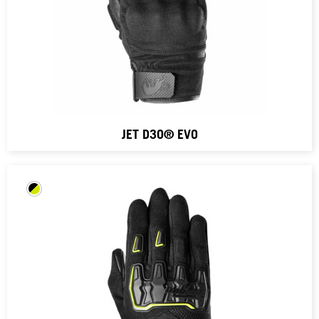
JET D3O® EVO