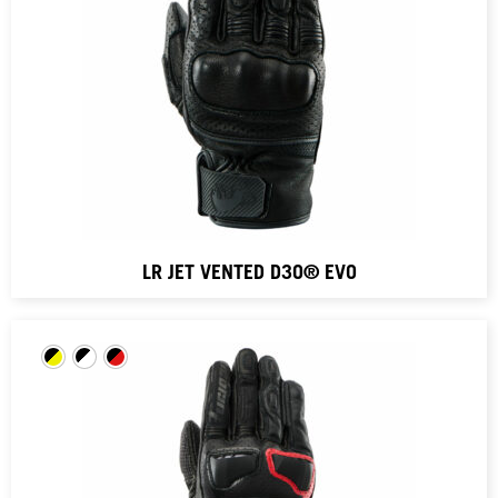
LR JET VENTED D3O® EVO