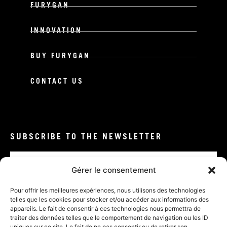
FURYGAN
INNOVATION
BUY FURYGAN
CONTACT US
SUBSCRIBE TO THE NEWSLETTER
Email
Gérer le consentement
CONFIRM
Pour offrir les meilleures expériences, nous utilisons des technologies
telles que les cookies pour stocker et/ou accéder aux informations des
appareils. Le fait de consentir à ces technologies nous permettra de
traiter des données telles que le comportement de navigation ou les ID
uniques sur ce site. Le fait de ne pas consentir ou de retirer son