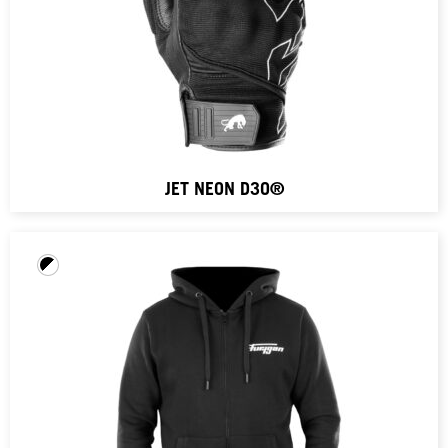
JET NEON D3O®