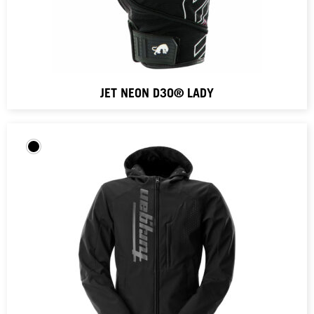
JET NEON D3O® LADY