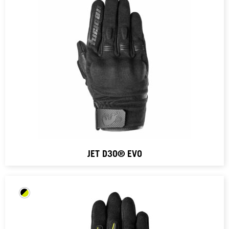
JET D3O® EVO