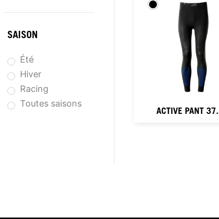
SAISON
Été
Hiver
Racing
Toutes saisons
ACTIVE PANT 37