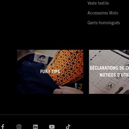
Veste textile
Accessoires Moto
Gants homologués
DÉCLARATIONS DE C
FURY TIPS
NOTICES D'UTI
F
I
L
Y
T