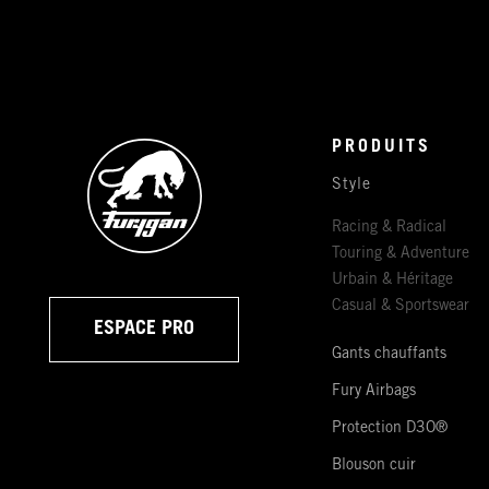
PRODUITS
Style
Racing & Radical
Touring & Adventure
Urbain & Héritage
Casual & Sportswear
ESPACE PRO
Gants chauffants
Fury Airbags
Protection D3O®
Blouson cuir