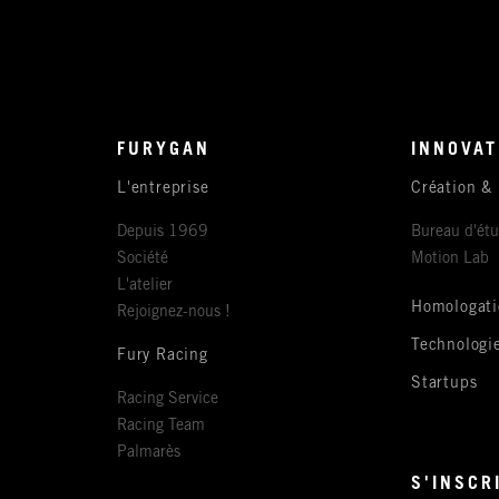
FURYGAN
INNOVAT
L'entreprise
Création &
Depuis 1969
Bureau d'ét
Société
Motion Lab
L'atelier
Homologati
Rejoignez-nous !
Technologi
Fury Racing
Startups
Racing Service
Racing Team
Palmarès
S'INSCR