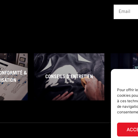
Email
ONFORMITÉ &
CONSEILS D'ENTRETIEN
CONDITI
LISATION
Pour offrir 
cookies pour
à ces techn
de navigatio
consentement
ACC