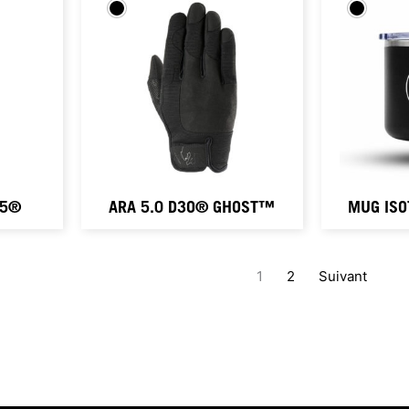
.5®
ARA 5.0 D3O® GHOST™
MUG IS
1
2
Suivant