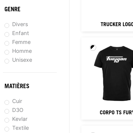
GENRE
Divers
TRUCKER LOG
Enfant
Femme
Homme
Unisexe
MATIÈRES
Cuir
D3O
CORPO TS FUR
Kevlar
Textile