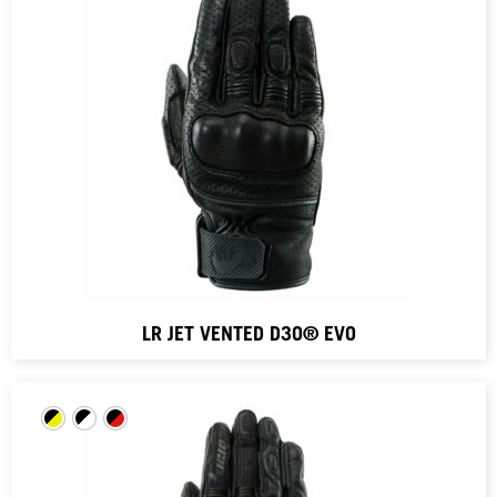
LR JET VENTED D3O® EVO