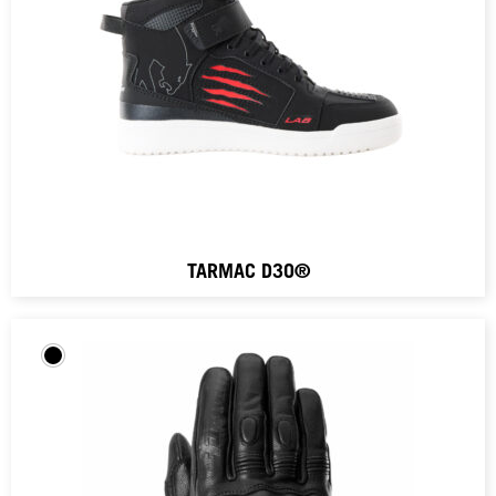
TARMAC D3O®