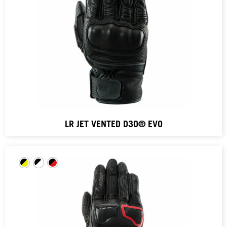
LR JET VENTED D3O® EVO