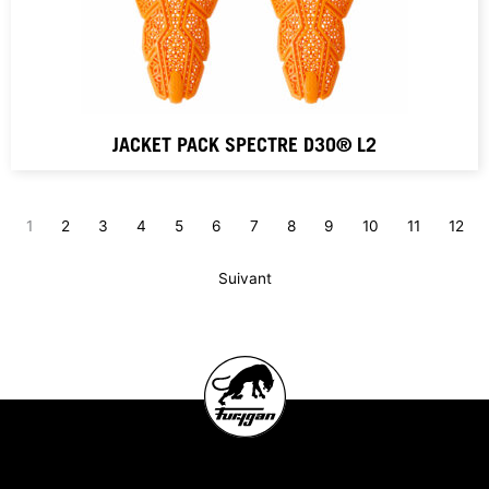
JACKET PACK SPECTRE D3O® L2
1
2
3
4
5
6
7
8
9
10
11
12
Suivant